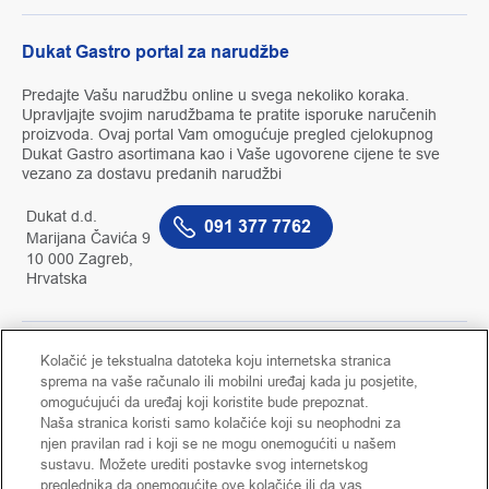
Dukat Gastro portal za narudžbe
Predajte Vašu narudžbu online u svega nekoliko koraka.
Upravljajte svojim narudžbama te pratite isporuke naručenih
proizvoda. Ovaj portal Vam omogućuje pregled cjelokupnog
Dukat Gastro asortimana kao i Vaše ugovorene cijene te sve
vezano za dostavu predanih narudžbi
Dukat d.d.
091 377 7762
Marijana Čavića 9
10 000 Zagreb,
Hrvatska
Kolačić je tekstualna datoteka koju internetska stranica
O nama
sprema na vaše računalo ili mobilni uređaj kada ju posjetite,
omogućujući da uređaj koji koristite bude prepoznat.
Kontakt
Naša stranica koristi samo kolačiće koji su neophodni za
njen pravilan rad i koji se ne mogu onemogućiti u našem
Moj račun
sustavu. Možete urediti postavke svog internetskog
preglednika da onemogućite ove kolačiće ili da vas